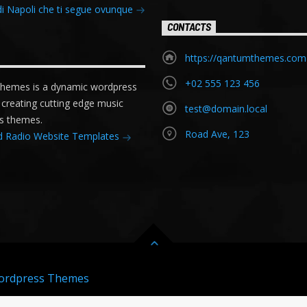
di Napoli che ti segue ovunque
CONTACTS
https://qantumthemes.com
+02 555 123 456
emes is a dynamic wordpress
reating cutting edge music
test@domain.local
s themes.
Road Ave, 123
d Radio Website Templates
Wordpress Themes