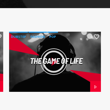
DUBSTEP
FASHION
POP
0
THE GAME OF LIFE