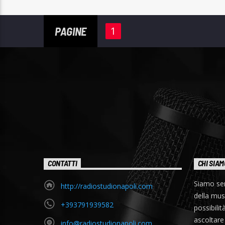
PAGINE
1
CONTATTI
CHI SIAM
Siamo se
http://radiostudionapoli.com
della mus
+393791939582
possibilit
ascoltare 
info@radiostudionapoli.com