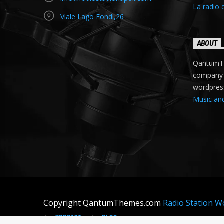
La radio 
Viale Lago Fondi,26
ABOUT
QantumTh
company c
wordpres
Music an
Copyright QantumThemes.com
Radio Station 
PODCAST
BLOG