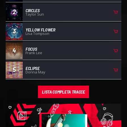
CIRCLES
2
Taylor Sun
YELLOW FLOWER
3
Lisa Tompson
FOCUS
4
Frank Lee
ECLIPSE
5
Donna May
LISTA COMPLETA TRACCE