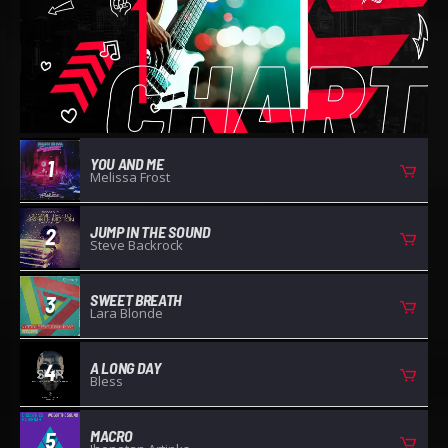
YOU AND ME
1
Melissa Frost
JUMP IN THE SOUND
2
Steve Backrock
SWEET BREATH
3
Lara Blonde
A LONG DAY
4
Bless
MACRO
5