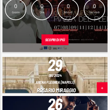
0
0
0
0
Giorni
Ore
Minuti
Secondi
SCOPRI DI PIÙ
29
GIU 2024
ARENA FLEGREA [NAPOLI]
ROSARIO MIRAGGIO
26