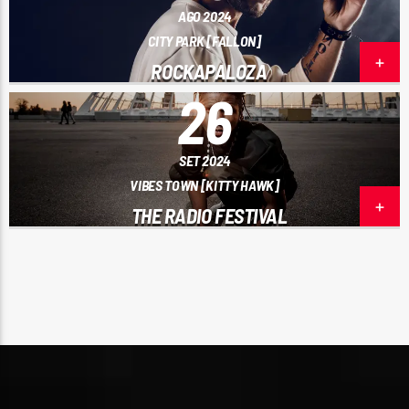
AGO 2024
CITY PARK [FALLON]
ROCKAPALOZA
26
SET 2024
VIBES TOWN [KITTY HAWK]
THE RADIO FESTIVAL