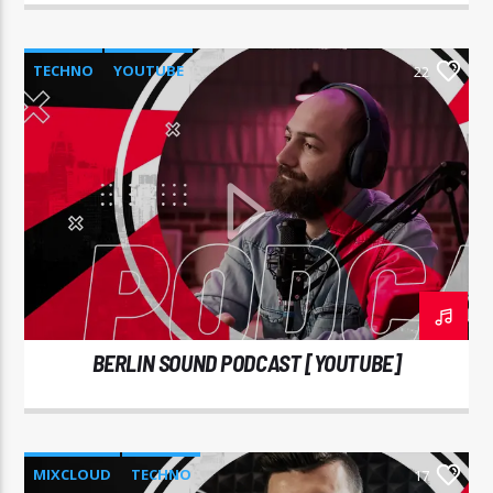
TECHNO
YOUTUBE
22
BERLIN SOUND PODCAST [YOUTUBE]
MIXCLOUD
TECHNO
17