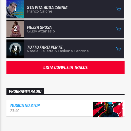
STA VITA ADDA CAGNIA'
1
Franco Calone
MEZZA SPOSA
2
Giusy Attanasio
TUTTO FAREI PER TE
3
Natale Galletta & Emiliana Cantone
LISTA COMPLETA TRACCE
PROGRAMMI RADIO
MUSICA NO STOP
23:40