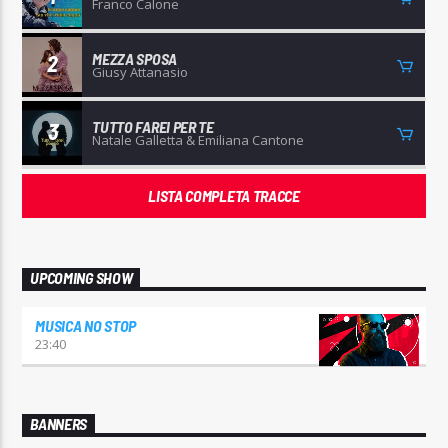
Franco Calone
MEZZA SPOSA
2
Giusy Attanasio
TUTTO FAREI PER TE
3
Natale Galletta & Emiliana Cantone
LISTA COMPLETA TRACCE
UPCOMING SHOW
MUSICA NO STOP
23:40
BANNERS