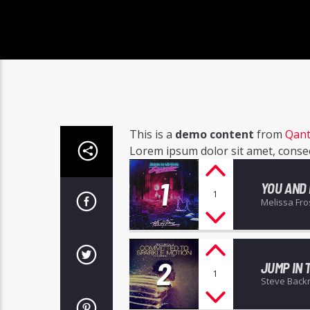
This is a
demo content
from
Qant
Lorem ipsum dolor sit amet, consecte
1
YOU AND
1
Melissa Fro
2
JUMP IN 
1
Steve Back