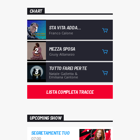
CHART
STA VITA ADDA
1
CAGNIA'
Franco Calone
MEZZA SPOSA
2
Giusy Attanasio
TUTTO FAREI PER TE
3
Natale Galletta &
Emiliana Cantone
LISTA COMPLETA TRACCE
UPCOMING SHOW
SEGRETAMENTE TUO
07:00