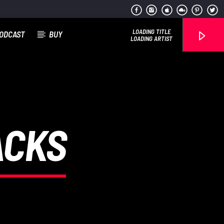
LOADING TITLE
ODCAST
BUY
LOADING ARTIST
Radio Studio Napoli
ACKS