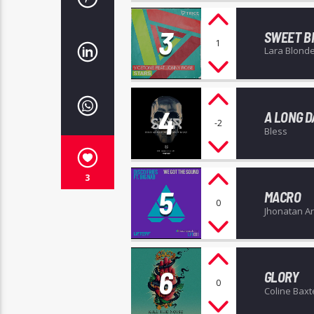
3
SWEET B
1
Lara Blond
4
A LONG D
-2
Bless
3
5
MACRO
0
Jhonatan Ar
6
GLORY
0
Coline Baxt