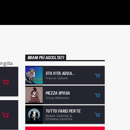
BRANI PIÙ ASCOLTATI
ngilla.
STA VITA ADDA
1
CAGNIA'
Franco Calone
MEZZA SPOSA
2
Giusy Attanasio
TUTTO FAREI PER TE
3
Natale Galletta &
Emiliana Cantone