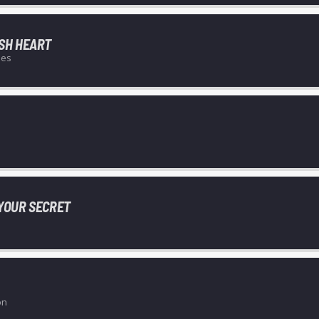
ISH HEART
nes
 YOUR SECRET
on