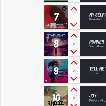
7
MY SELF
-1
Brenda Bo
8
RUNNER
0
Sam Akash
9
TELL ME
0
Tim Lex
10
JOY
0
Robert Milt