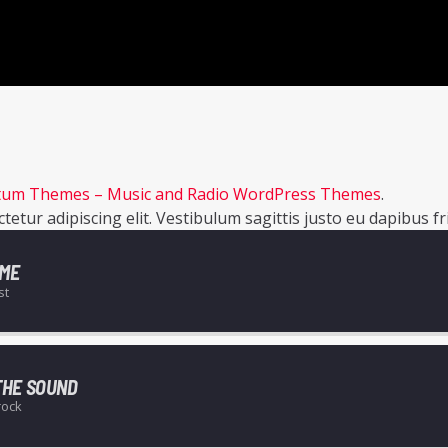
um Themes – Music and Radio WordPress Themes
.
tur adipiscing elit. Vestibulum sagittis justo eu dapibus fri
 ME
st
THE SOUND
rock