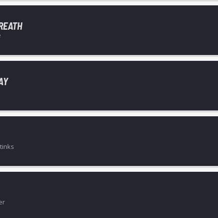
REATH
e
AY
tinks
er