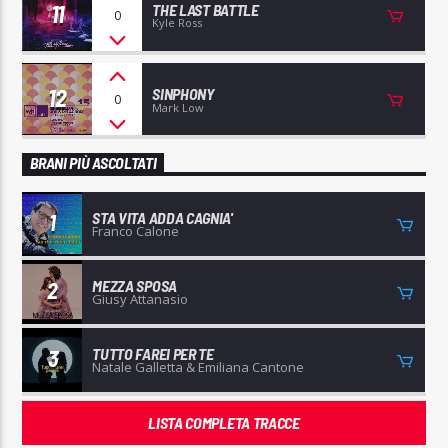
11
THE LAST BATTLE
0
Kyle Ross
12
SINPHONY
0
Mark Low
BRANI PIÙ ASCOLTATI
STA VITA ADDA CAGNIA'
1
Franco Calone
MEZZA SPOSA
2
Giusy Attanasio
TUTTO FAREI PER TE
3
Natale Galletta & Emiliana Cantone
LISTA COMPLETA TRACCE