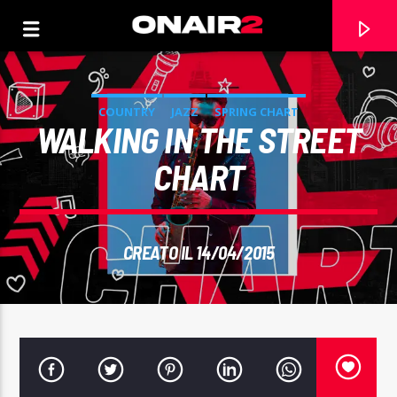
COUNTRY
JAZZ
SPRING CHART
WALKING IN THE STREET
CHART
CREATO IL 14/04/2015
TRACCIA CORRENTE
TITOLO
ARTISTA