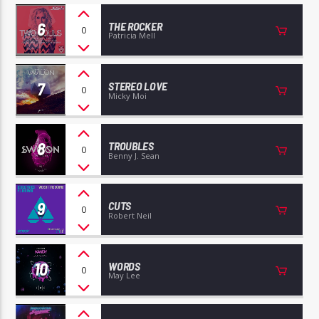
6
THE ROCKER
0
Patricia Mell
7
STEREO LOVE
0
Micky Moi
8
TROUBLES
0
Benny J. Sean
9
CUTS
0
Robert Neil
10
WORDS
0
May Lee