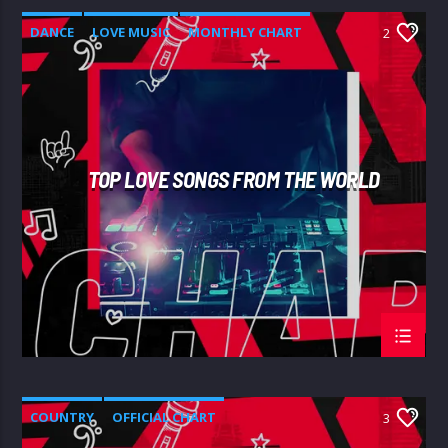
DANCE
LOVE MUSIC
MONTHLY CHART
2
SPRING CHART
TOP LOVE SONGS FROM THE WORLD
COUNTRY
OFFICIAL CHART
3