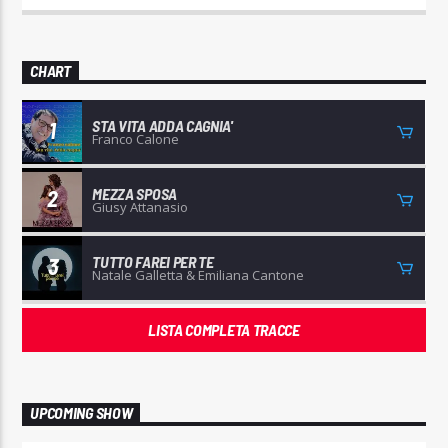
CHART
STA VITA ADDA CAGNIA'
1
Franco Calone
MEZZA SPOSA
2
Giusy Attanasio
TUTTO FAREI PER TE
3
Natale Galletta & Emiliana Cantone
LISTA COMPLETA TRACCE
UPCOMING SHOW