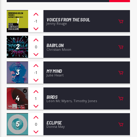
1
VOICES FROM THE SOUL
-1
Jenny Rouge
Radio Studio Napoli
2
BABYLON
0
Christian Moon
3
MY MIND
-1
Julie Heart
4
BIRDS
1
Leon Mc Myers, Timothy Jones
5
ECLIPSE
0
Donna May