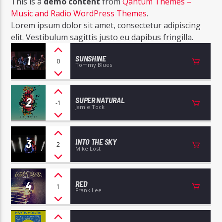
This is a
demo content
from
Qantum Themes –
Music and Radio WordPress Themes
.
Lorem ipsum dolor sit amet, consectetur adipiscing
elit. Vestibulum sagittis justo eu dapibus fringilla.
1
SUNSHINE
0
Tommy Blues
Radio Studio Napoli
2
SUPER NATURAL
-1
Jamie Tock
3
INTO THE SKY
2
Mike Lost
4
RED
1
Frank Lee