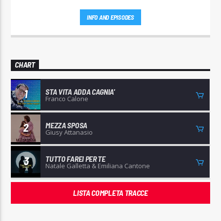
INFO AND EPISODES
CHART
STA VITA ADDA CAGNIA'
1
Franco Calone
MEZZA SPOSA
2
Giusy Attanasio
TUTTO FAREI PER TE
3
Natale Galletta & Emiliana Cantone
LISTA COMPLETA TRACCE