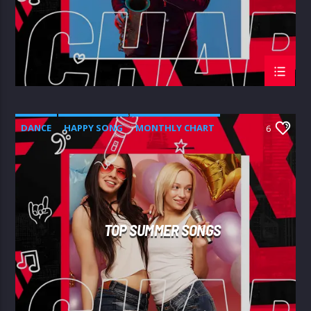
DANCE
HAPPY SONG
MONTHLY CHART
6
SUMMER CHART
TOP SUMMER SONGS