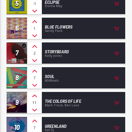
5
ECLIPSE
-1
Donna May
6
BLUE FLOWERS
1
Sandy Pack
7
STORYBOARD
2
Kelly Jones
8
SOUL
7
606Beats
9
THE COLORS OF LIFE
11
Mark Trock, Ben Love
10
GREENLAND
7
Kat Dj