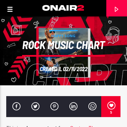
HAPPY SONG
ROCK MUSIC CHART
CREATO IL 02/11/2022
TRACCIA CORRENTE
5
TITOLO
ARTISTA