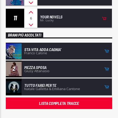
11
YOUR NOVELS
6
Mr. Lucky
BRANI PIÙ ASCOLTATI
STA VITA ADDA CAGNIA'
1
Franco Calone
MEZZA SPOSA
2
Giusy Attanasio
TUTTO FAREI PER TE
3
Natale Galletta & Emiliana Cantone
LISTA COMPLETA TRACCE