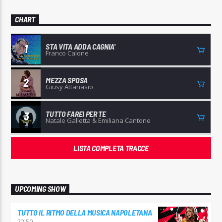
CHART
STA VITA ADDA CAGNIA'
1
Franco Calone
MEZZA SPOSA
2
Giusy Attanasio
TUTTO FAREI PER TE
3
Natale Galletta & Emiliana Cantone
LISTA COMPLETA TRACCE
UPCOMING SHOW
TUTTO IL RITMO DELLA MUSICA NAPOLETANA
22:50