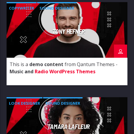
COPYWRITER
SOUND DESIGNER
TONY HEFNER
This is a
demo content
from Qantum Themes -
Music and
Radio WordPress Themes
LOOK DESIGNER
SOUND DESIGNER
TAMARA LAFLEUR