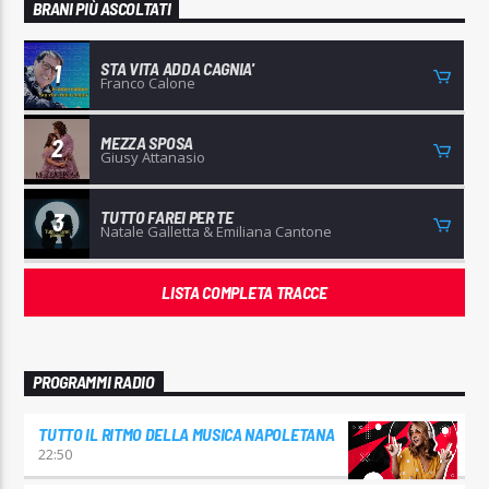
BRANI PIÙ ASCOLTATI
STA VITA ADDA CAGNIA'
1
Franco Calone
MEZZA SPOSA
2
Radio Studio Napoli
Giusy Attanasio
TUTTO FAREI PER TE
3
Natale Galletta & Emiliana Cantone
LISTA COMPLETA TRACCE
PROGRAMMI RADIO
TUTTO IL RITMO DELLA MUSICA NAPOLETANA
22:50