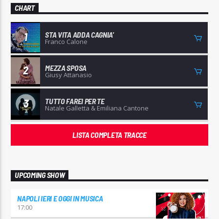
CHART
STA VITA ADDA CAGNIA'
1
Franco Calone
MEZZA SPOSA
2
Giusy Attanasio
TUTTO FAREI PER TE
3
Natale Galletta & Emiliana Cantone
LISTA COMPLETA TRACCE
UPCOMING SHOW
NAPOLI IERI E OGGI IN MUSICA
17:00