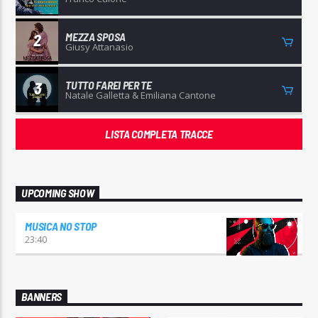
MEZZA SPOSA
2
Giusy Attanasio
TUTTO FAREI PER TE
3
Natale Galletta & Emiliana Cantone
LISTA COMPLETA TRACCE
UPCOMING SHOW
MUSICA NO STOP
23:40
BANNERS