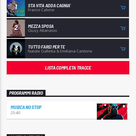
STA VITA ADDA CAGNIA'
1
Franco Calone
MEZZA SPOSA
2
Giusy Attanasio
TUTTO FAREI PER TE
3
Natale Galletta & Emiliana Cantone
LISTA COMPLETA TRACCE
PROGRAMMI RADIO
MUSICA NO STOP
23:40