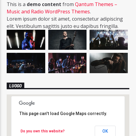
This is a
demo content
from
Qantum Themes –
Music and Radio WordPress Themes
.
Lorem ipsum dolor sit amet, consectetur adipiscing
elit. Vestibulum sagittis justo eu dapibus fringilla.
LUOGO
This page can't load Google Maps correctly.
This page can't load Google Maps correctly.
OK
OK
Do you own this website?
Do you own this website?